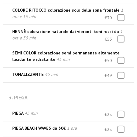
COLORE RITOCCO colorazione solo della zona frontale
1
ora e 15 min
€30
HENNÈ colorazione naturale dai vibranti toni rossi da
1
ora e 30 min
€55
SEMI COLOR colorazione semi permanente altamente
lucidante e idratante
45 min
€50
TONALIZZANTE
45 min
€49
3. PIEGA
PIEGA
45 min
€28
PIEGA BEACH WAVES da 30€
1 ora
€28