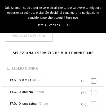
Utilizziamo i cookie per essere sicuri che tu possa avere la migliore
TOGGL
esperienza sul nostro sito. Se decidi di continuare la navigazione
NAVIGA
consideriamo che accetti il loro uso
info sui cookies
OK
VISUALIZZA FILTRO
SELEZIONA I SERVIZI CHE VUOI PRENOTARE
1. TAGLIO DONNA
TAGLIO BIMBA
30 min
€20
TAGLIO DONNA
30 min
€32
TAGLIO ragazzina
45 min
€40